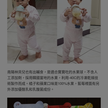
南陽林貝兒也有出輔食，是適合寶寶吃的水果球，不含人
工添加劑，採用韓國當地的水果，利用-40C的冷凍乾燥技
術製作而成。橘子和蘋果口味是100%水果，藍莓裡面有另
外添加優酪乳和乳酸菌成份。