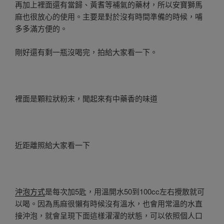
再加上裡面還有當歸、黃耆等補氣的藥材，所以安寶獅馬
麻也很放心的使用。主要是對於沒有時間準備的時候，哺
多多滿方便的。
剛好還有剩一瓶沒喝完，拍給大家看一下。
裡面是顆粒狀粉末，聞起來有中藥香的味道
近距離照給大家看一下
沖泡方式
是每次加5匙，用溫開水50到100cc左右攪散就可
以喝。因為馬麻很懶有時候沒有溫水，也會用常溫的水直
接沖泡，就會呈現下面這樣濯濯的狀態，可以依照個人口