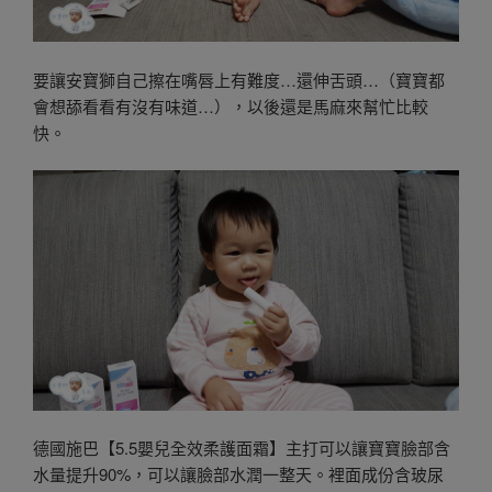
要讓安寶獅自己擦在嘴唇上有難度…還伸舌頭…（寶寶都
會想舔看看有沒有味道…），以後還是馬麻來幫忙比較
快。
德國施巴【5.5嬰兒全效柔護面霜】主打可以讓寶寶臉部含
水量提升90%，可以讓臉部水潤一整天。裡面成份含玻尿