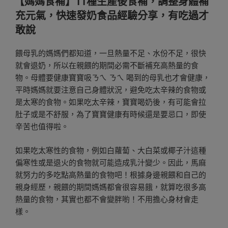
【媽媽食補】11種生產後食補，調整身體補
於
充元氣，快速發奶食品經驗分享，有吃過才
敢說
餵母乳的媽媽們都知道，一旦熱量不足、水份不足，很快
就會退奶，所以在親餵的期間必需不斷補充高熱量的食
物。母體要健康寶寶吸ㄋㄟ ㄋㄟ 喝到的母乳也才會健康，
平時媽媽就要注意自己身體狀況，避免吃太辛辣的食物或
是太寒的食物。如果吃太辛辣，寶寶喝奶後，有可能會拉
肚子或是不舒服，為了寶寶健康有時候還是要忌口，即使
辛苦也值得啦。
如果吃太寒性的食物，例如白蘿蔔、大白菜或椰子汁這種
偏寒性或是退火的食物就可能造成乳汁變少。因此，馬麻
就努力的多吃點高熱量的食物吧！根據身邊親餵和自己的
親身經歷，親餵的期間媽媽都會很容易餓，就算吃很多高
熱量的食物，其實也都不會變胖喲！不用擔心身材會走
樣。