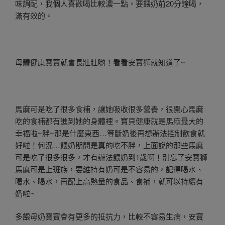
味調配，我個人喜歡喝比較濃一點，要餵奶前20分鐘喝，
滿有效的。
母體健康寶寶就會長壯壯喲！看看安寶獅就知道了~
馬麻可是吃了很多食補，讓她吸收很多營養，很開心馬麻
吃的食補都有進到她的身體裡。寶貝健康就是馬麻最大的
幸福啦~胖~那是什麼東西…等斷奶後再想辦法控制飲食就
好啦！何況…餵奶期間是真的吃不胖，上面說的那些馬麻
可是吃了很多很多，才有辦法餵奶到1歲啊！別忘了安寶獅
馬麻可是上班族，要維持有奶可是不容易的，記得喝水、
喝水、喝水，再配上高熱量的食品、食補，就可以持續有
奶啦~
多餵母奶寶寶會有更多的抵抗力，比較不容易生病，安寶