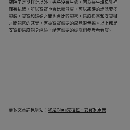
獅除了定期打針以外，幾乎沒有生病，因為醫生說母乳裡
面有抗體，所以寶寶也會比較健康，可以親餵的話就要多
親餵，寶寶和媽媽之間也會比較親密，馬麻很喜和安寶獅
之間親密的感覺，有被寶寶需要的感覺很幸福。以上都是
安寶獅馬麻親身經驗，給有需要的媽咪們參考看看嘍~
更多文章詳見網站：
我是Clara克拉拉．安寶獅馬麻