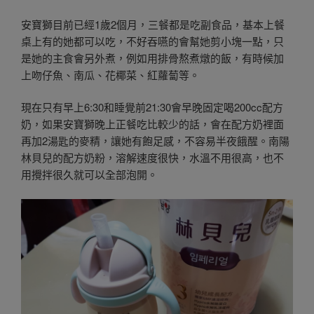
安寶獅目前已經1歲2個月，三餐都是吃副食品，基本上餐
桌上有的她都可以吃，不好吞嚥的會幫她剪小塊一點，只
是她的主食會另外煮，例如用排骨熬煮燉的飯，有時候加
上吻仔魚、南瓜、花椰菜、紅蘿蔔等。
現在只有早上6:30和睡覺前21:30會早晚固定喝200cc配方
奶，如果安寶獅晚上正餐吃比較少的話，會在配方奶裡面
再加2湯匙的麥精，讓她有飽足感，不容易半夜餓醒。南陽
林貝兒的配方奶粉，溶解速度很快，水溫不用很高，也不
用攪拌很久就可以全部泡開。