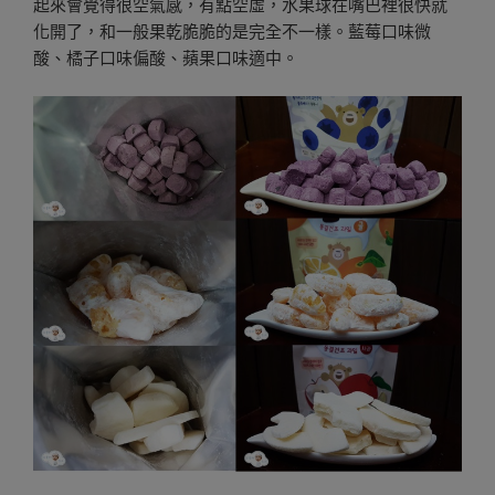
起來會覺得很空氣感，有點空虛，水果球在嘴巴裡很快就
化開了，和一般果乾脆脆的是完全不一樣。藍莓口味微
酸、橘子口味偏酸、蘋果口味適中。