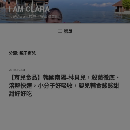
跳
I AM CLARA
至
我是Clara克拉拉．安寶獅馬麻
主
要
內
選單
容
分類:
親子育兒
發
2019-12-03
佈
【育兒食品】韓國南陽-林貝兒，殺菌徹底、
於
溶解快速，小分子好吸收，嬰兒輔食酸酸甜
甜好好吃