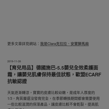
更多文章詳見網站：
我是Clara克拉拉．安寶獅馬麻
發
2019-11-26
佈
【育兒用品】德國施巴-5.5嬰兒全效柔護面
於
霜，讓嬰兒肌膚保持最佳狀態，歐盟ECARF
抗敏認證
天氣逐漸轉涼，寶寶的皮膚比較幼嫩，是成年人厚度的
1/3，角質層還沒發育完全，在季節轉換期間都會需要使用
一些比較滋潤的保溼產品，讓皮膚比較不會乾裂，提高肌