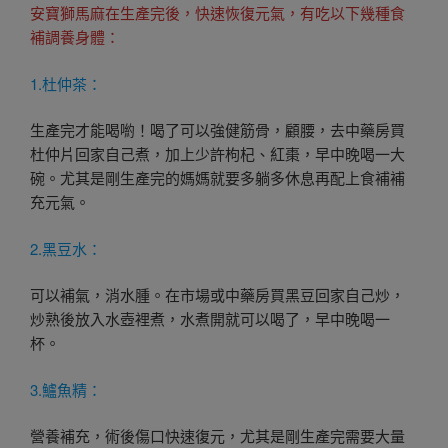
安寶獅馬麻在生產完後，快速恢復元氣，有吃以下幾種食
補調養身體：
1.杜仲茶：
生產完才能喝喲！喝了可以強健筋骨，顧腰，去中藥房買
杜仲片回家自己煮，加上少許枸杞、紅棗，早中晚喝一大
碗。尤其是剛生產完的媽媽就要多躺多休息再配上食補補
充元氣。
2.黑豆水：
可以補氣，消水腫。在市場或中藥房買黑豆回家自己炒，
炒熟後放入水壺裡煮，水煮開就可以喝了，早中晚喝一
杯。
3.鱸魚精：
營養補充，術後傷口快速復元，尤其是剛生產完需要大量