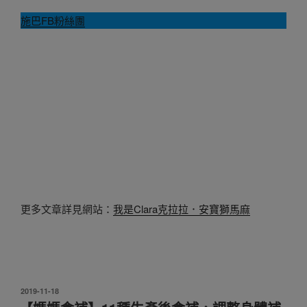
施巴FB粉絲團
更多文章詳見網站：
我是Clara克拉拉．安寶獅馬麻
發
2019-11-18
佈