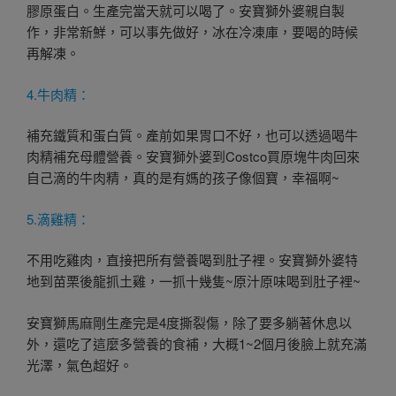
膠原蛋白。生產完當天就可以喝了。安寶獅外婆親自製
作，非常新鮮，可以事先做好，冰在冷凍庫，要喝的時候
再解凍。
4.牛肉精：
補充鐵質‎和蛋白質。產前如果胃口不好，也可以透過喝牛
肉精補充母體營養。安寶獅外婆到Costco買原塊牛肉回來
自己滴的牛肉精，真的是有媽的孩子像個寶，幸福啊~
5.滴雞精：
不用吃雞肉，直接把所有營養喝到肚子裡。安寶獅外婆特
地到苗栗後龍抓土雞，一抓十幾隻~原汁原味喝到肚子裡~
安寶獅馬麻剛生產完是4度撕裂傷，除了要多躺著休息以
外，還吃了這麼多營養的食補，大概1~2個月後臉上就充滿
光澤，氣色超好。