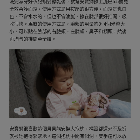
洗完澡穿好衣服頭髮擦乾後，就幫安寶獅擦上施巴5.5嬰兒
全效柔護面霜，使用方式是用按壓的很方便，面霜是乳白
色，不會水水的，但也不會油膩，擦在臉部很好推開，吸
收很快。馬麻的使用方式是，臉部的用量約3~4個米粒大
小，可以點在臉部的右臉頰、左臉頰、鼻子和額頭，然後
再均勻的推開至全臉。
安寶獅很喜歡這個貝貝熊安撫大抱枕，標籤都還來不及拆
就被她抱得緊緊地。這個抱枕中間有個洞，雙手還可以放