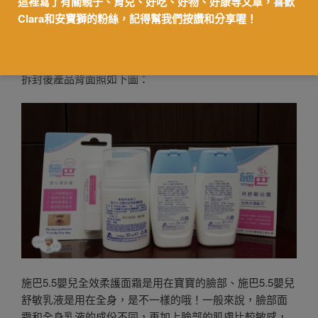
這裡寫了有關親子、育兒、好吃、好物、好康等文章，喜歡
Clara和安寶獅的粉絲，記得幫我們按讚和分享喔！
拆封後產品背面照如下圖：
施巴5.5嬰兒全效柔護面霜是用在寶寶的臉部、施巴5.5嬰兒
舒敏乳液是用在全身，是不一樣的哦！一般來說，臉部面
霜和全身乳液的成份不同，再加上臉部的肌膚比較敏感，