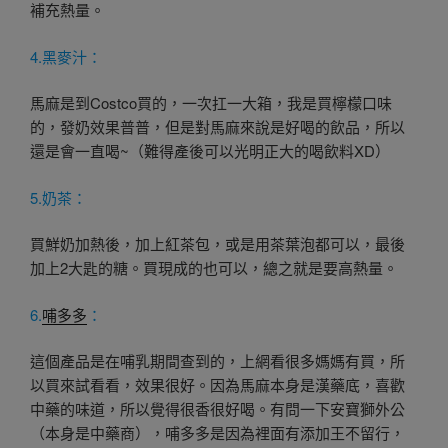
補充熱量。
4.黑麥汁：
馬麻是到Costco買的，一次扛一大箱，我是買檸檬口味
的，發奶效果普普，但是對馬麻來說是好喝的飲品，所以
還是會一直喝~（難得產後可以光明正大的喝飲料XD）
5.奶茶：
買鮮奶加熱後，加上紅茶包，或是用茶葉泡都可以，最後
加上2大匙的糖。買現成的也可以，總之就是要高熱量。
6.
哺多多
：
這個產品是在哺乳期間查到的，上網看很多媽媽有買，所
以買來試看看，效果很好。因為馬麻本身是漢藥底，喜歡
中藥的味道，所以覺得很香很好喝。有問一下安寶獅外公
（本身是中藥商），哺多多是因為裡面有添加王不留行，